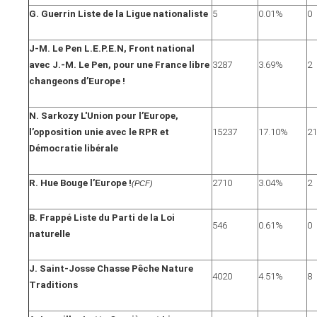
G. Guerrin Liste de la Ligue nationaliste
5
0.01%
0
J-M. Le Pen L.E.P.E.N, Front national
avec J.-M. Le Pen, pour une France libre
3287
3.69%
2
changeons d’Europe !
N. Sarkozy L'Union pour l’Europe,
l’opposition unie avec le RPR et
15237
17.10%
21
Démocratie libérale
R. Hue Bouge l’Europe !
2710
3.04%
2
(PCF)
B. Frappé Liste du Parti de la Loi
546
0.61%
0
naturelle
J. Saint-Josse Chasse Pêche Nature
4020
4.51%
8
Traditions