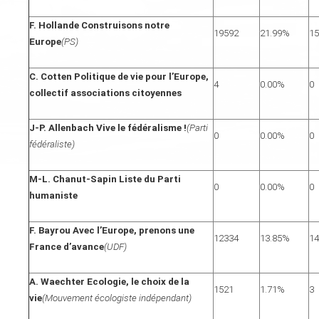
F. Hollande Construisons notre
19592
21.99%
15
Europe
(PS)
C. Cotten Politique de vie pour l’Europe,
4
0.00%
0
collectif associations citoyennes
J-P. Allenbach Vive le fédéralisme !
(Parti
0
0.00%
0
fédéraliste)
M-L. Chanut-Sapin Liste du Parti
0
0.00%
0
humaniste
F. Bayrou Avec l’Europe, prenons une
12334
13.85%
14
France d’avance
(UDF)
A. Waechter Ecologie, le choix de la
1521
1.71%
3
vie
(Mouvement écologiste indépendant)