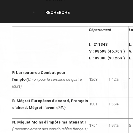
RECHERCHE
Département
La
I.: 211343
I.
V.: 98698 (46.70% )
V.
E.: 89080 (90.26% )
E.
P. Larrouturou Combat pour
l’emploi
(Union pour la semaine de quatre
1263
1.42%
1
jours)
B. Mégret Européens d’accord, Français
1381
1.55%
1
d’abord, Mégret l’avenir
(MN)
N. Miguet Moins d’impôts maintenant !
1754
1.97%
5
(Rassemblement des contribuables français)