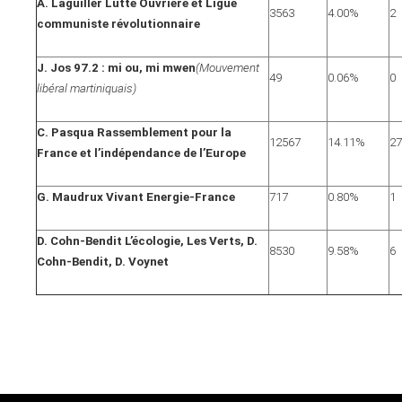
A. Laguiller Lutte Ouvrière et Ligue
3563
4.00%
2
communiste révolutionnaire
J. Jos 97.2 : mi ou, mi mwen
(Mouvement
49
0.06%
0
libéral martiniquais)
C. Pasqua Rassemblement pour la
12567
14.11%
27
France et l’indépendance de l’Europe
G. Maudrux Vivant Energie-France
717
0.80%
1
D. Cohn-Bendit L’écologie, Les Verts, D.
8530
9.58%
6
Cohn-Bendit, D. Voynet