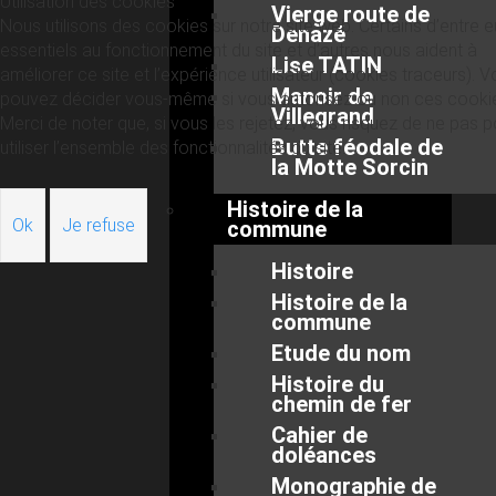
Utilisation des cookies
Vierge route de
Nous utilisons des cookies sur notre site web. Certains d’entre 
Denazé
essentiels au fonctionnement du site et d’autres nous aident à
Lise TATIN
améliorer ce site et l’expérience utilisateur (cookies traceurs). 
Manoir de
pouvez décider vous-même si vous autorisez ou non ces cooki
Villegrand
Merci de noter que, si vous les rejetez, vous risquez de ne pas p
Butte féodale de
utiliser l’ensemble des fonctionnalités du site.
la Motte Sorcin
Histoire de la
Ok
Je refuse
commune
Histoire
Histoire de la
commune
Etude du nom
Histoire du
chemin de fer
Cahier de
doléances
Monographie de