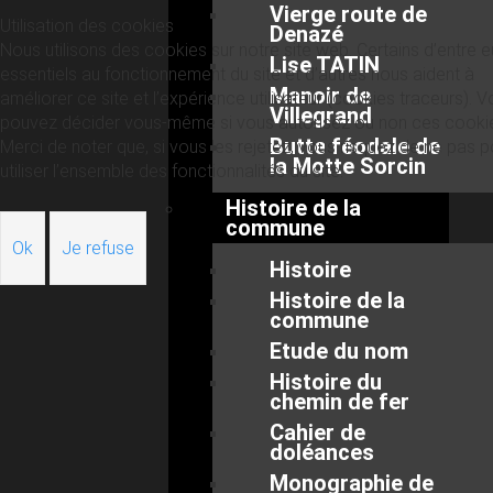
Vierge route de
Utilisation des cookies
Denazé
Nous utilisons des cookies sur notre site web. Certains d’entre 
Lise TATIN
essentiels au fonctionnement du site et d’autres nous aident à
Manoir de
améliorer ce site et l’expérience utilisateur (cookies traceurs). 
Villegrand
pouvez décider vous-même si vous autorisez ou non ces cooki
Butte féodale de
Merci de noter que, si vous les rejetez, vous risquez de ne pas p
la Motte Sorcin
utiliser l’ensemble des fonctionnalités du site.
Histoire de la
commune
Ok
Je refuse
Histoire
Histoire de la
commune
Etude du nom
Histoire du
chemin de fer
Cahier de
doléances
Monographie de