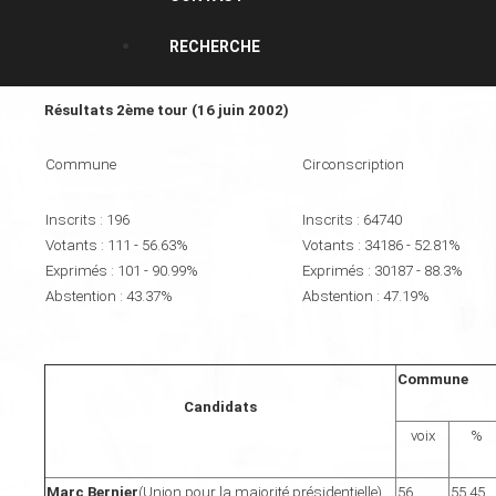
RECHERCHE
Résultats 2ème tour (16 juin 2002)
Commune
Circonscription
Inscrits : 196
Inscrits : 64740
Votants : 111 - 56.63%
Votants : 34186 - 52.81%
Exprimés : 101 - 90.99%
Exprimés : 30187 - 88.3%
Abstention : 43.37%
Abstention : 47.19%
Commune
Candidats
voix
%
Marc Bernier
(Union pour la majorité présidentielle)
56
55.45