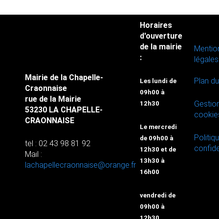
Horaires
d'ouverture
de la mairie
Mentio
:
légales
Mairie de la Chapelle-
Plan du
Les lundi de
Craonnaise
09h00 à
rue de la Mairie
Gestio
12h30
53230 LA CHAPELLE-
cookie
CRAONNAISE
Le mercredi
Politiq
de 09h00 à
tel : 02 43 98 81 92
confide
12h30 et de
Mail :
13h30 à
lachapellecraonnaise@orange.fr
16h00
vendredi de
09h00 à
12h30