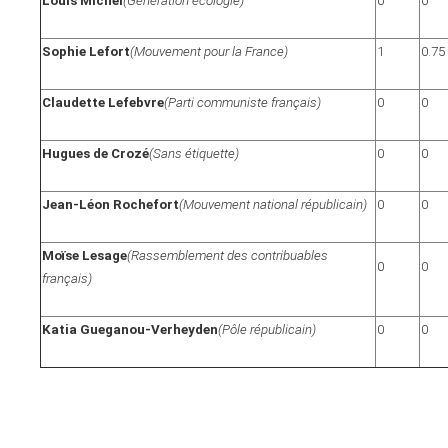
Louis Michel
(Génération écologie)
0
0
Sophie Lefort
(Mouvement pour la France)
1
0.75
Claudette Lefebvre
(Parti communiste français)
0
0
Hugues de Crozé
(Sans étiquette)
0
0
Jean-Léon Rochefort
(Mouvement national républicain)
0
0
Moïse Lesage
(Rassemblement des contribuables
0
0
français)
Katia Gueganou-Verheyden
(Pôle républicain)
0
0