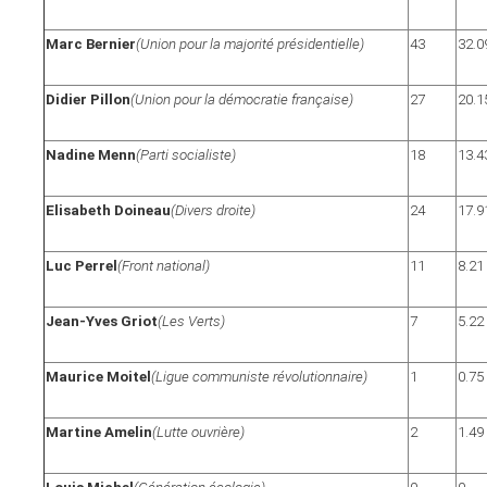
Marc Bernier
(Union pour la majorité présidentielle)
43
32.0
Didier Pillon
(Union pour la démocratie française)
27
20.1
Nadine Menn
(Parti socialiste)
18
13.4
Elisabeth Doineau
(Divers droite)
24
17.9
Luc Perrel
(Front national)
11
8.21
Jean-Yves Griot
(Les Verts)
7
5.22
Maurice Moitel
(Ligue communiste révolutionnaire)
1
0.75
Martine Amelin
(Lutte ouvrière)
2
1.49