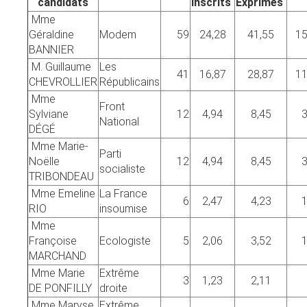
candidats
Inscrits
Exprimés
Mme
Géraldine
Modem
59
24,28
41,55
15
BANNIER
M. Guillaume
Les
41
16,87
28,87
11
CHEVROLLIER
Républicains
Mme
Front
Sylviane
12
4,94
8,45
3
National
DÉGÉ
Mme Marie-
Parti
Noëlle
12
4,94
8,45
3
socialiste
TRIBONDEAU
Mme Emeline
La France
6
2,47
4,23
1
RIO
insoumise
Mme
Françoise
Ecologiste
5
2,06
3,52
1
MARCHAND
Mme Marie
Extrême
3
1,23
2,11
DE PONFILLY
droite
Mme Maryse
Extrême