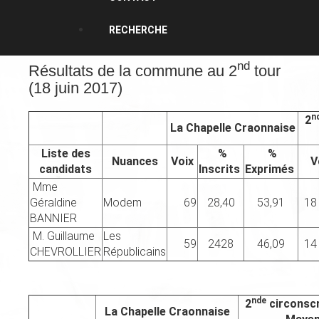
RECHERCHE
nd
Résultats de la commune au 2
tour
(18 juin 2017)
n
2
La Chapelle Craonnaise
Liste des
%
%
Nuances
Voix
V
candidats
Inscrits
Exprimés
Mme
Géraldine
Modem
69
28,40
53,91
18
BANNIER
M. Guillaume
Les
59
2428
46,09
14
CHEVROLLIER
Républicains
nde
2
circonscr
La Chapelle Craonnaise