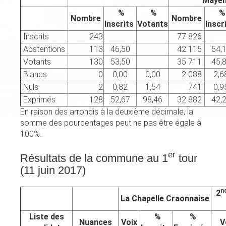
Maye
%
%
%
Nombre
Nombre
Inscrits
Votants
Inscr
Inscrits
243
77 826
Abstentions
113
46,50
42 115
54,
Votants
130
53,50
35 711
45,
Blancs
0
0,00
0,00
2 088
2,6
Nuls
2
0,82
1,54
741
0,9
Exprimés
128
52,67
98,46
32 882
42,
En raison des arrondis à la deuxième décimale, la
somme des pourcentages peut ne pas être égale à
100%.
er
Résultats de la commune au 1
tour
(11 juin 2017)
n
2
La Chapelle Craonnaise
Liste des
%
%
Nuances
Voix
V