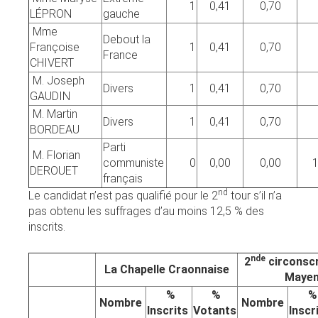
1
0,41
0,70
LÉPRON
gauche
Mme
Debout la
Françoise
1
0,41
0,70
France
CHIVERT
M. Joseph
Divers
1
0,41
0,70
GAUDIN
M. Martin
Divers
1
0,41
0,70
BORDEAU
Parti
M. Florian
communiste
0
0,00
0,00
1
DEROUET
français
nd
Le candidat n’est pas qualifié pour le 2
tour s’il n’a
pas obtenu les suffrages d’au moins 12,5 % des
inscrits.
nde
2
circonscr
La Chapelle Craonnaise
Maye
%
%
%
Nombre
Nombre
Inscrits
Votants
Inscr