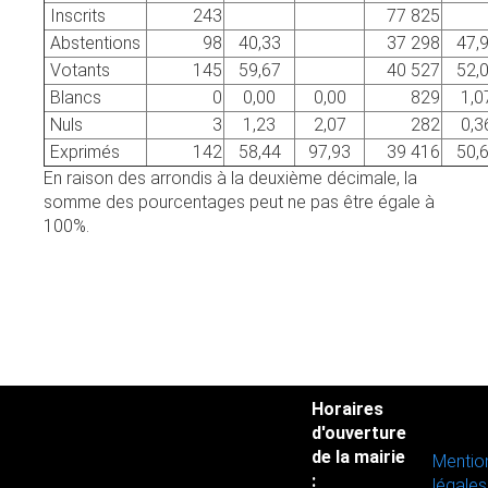
Inscrits
243
77 825
Abstentions
98
40,33
37 298
47,
Votants
145
59,67
40 527
52,
Blancs
0
0,00
0,00
829
1,0
Nuls
3
1,23
2,07
282
0,3
Exprimés
142
58,44
97,93
39 416
50,
En raison des arrondis à la deuxième décimale, la
somme des pourcentages peut ne pas être égale à
100%.
Horaires
d'ouverture
de la mairie
Mentio
:
légales