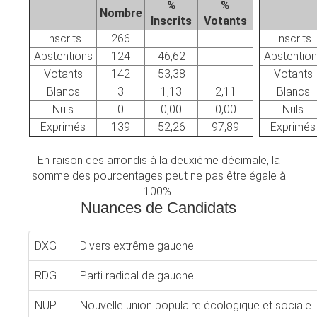
%
%
Nombre
Inscrits
Votants
Inscrits
266
Inscrits
Abstentions
124
46,62
Abstention
Votants
142
53,38
Votants
Blancs
3
1,13
2,11
Blancs
Nuls
0
0,00
0,00
Nuls
Exprimés
139
52,26
97,89
Exprimés
En raison des arrondis à la deuxième décimale, la
somme des pourcentages peut ne pas être égale à
100%.
Nuances de Candidats
DXG
Divers extrême gauche
RDG
Parti radical de gauche
NUP
Nouvelle union populaire écologique et sociale