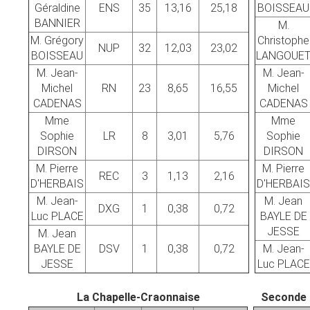
Géraldine
ENS
35
13,16
25,18
BOISSEAU
BANNIER
M.
M. Grégory
Christophe
NUP
32
12,03
23,02
BOISSEAU
LANGOUE
M. Jean-
M. Jean-
Michel
RN
23
8,65
16,55
Michel
CADENAS
CADENAS
Mme
Mme
Sophie
LR
8
3,01
5,76
Sophie
DIRSON
DIRSON
M. Pierre
M. Pierre
REC
3
1,13
2,16
D'HERBAIS
D'HERBAIS
M. Jean-
M. Jean
DXG
1
0,38
0,72
Luc PLACE
BAYLE DE
JESSE
M. Jean
BAYLE DE
DSV
1
0,38
0,72
M. Jean-
JESSE
Luc PLACE
La Chapelle-Craonnaise
Seconde 