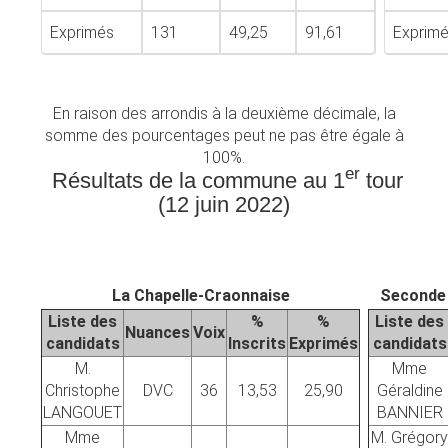
Exprimés
131
49,25
91,61
Exprim
En raison des arrondis à la deuxième décimale, la
somme des pourcentages peut ne pas être égale à
100%.
er
Résultats de la commune au 1
tour
(12 juin 2022)
La Chapelle-Craonnaise
Seconde 
Liste des
%
%
Liste des
Nuances
Voix
candidats
Inscrits
Exprimés
candidats
M.
Mme
Christophe
DVC
36
13,53
25,90
Géraldine
LANGOUET
BANNIER
Mme
M. Grégory