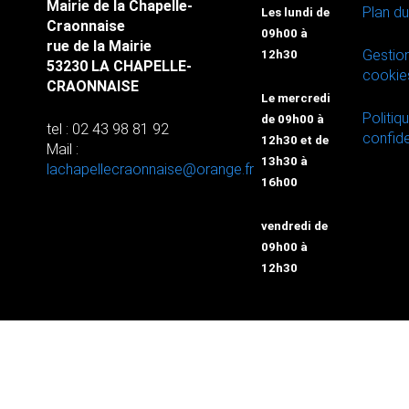
Mairie de la Chapelle-
Plan du
Les lundi de
Craonnaise
09h00 à
rue de la Mairie
Gestio
12h30
53230 LA CHAPELLE-
cookie
CRAONNAISE
Le mercredi
Politiq
de 09h00 à
tel : 02 43 98 81 92
confide
12h30 et de
Mail :
13h30 à
lachapellecraonnaise@orange.fr
16h00
vendredi de
09h00 à
12h30