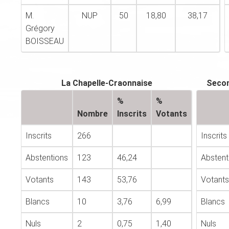
M.
NUP
50
18,80
38,17
Grégory
BOISSEAU
La Chapelle-Craonnaise
Secon
%
%
Nombre
Inscrits
Votants
Inscrits
266
Inscrits
Abstentions
123
46,24
Abstent
Votants
143
53,76
Votants
Blancs
10
3,76
6,99
Blancs
Nuls
2
0,75
1,40
Nuls