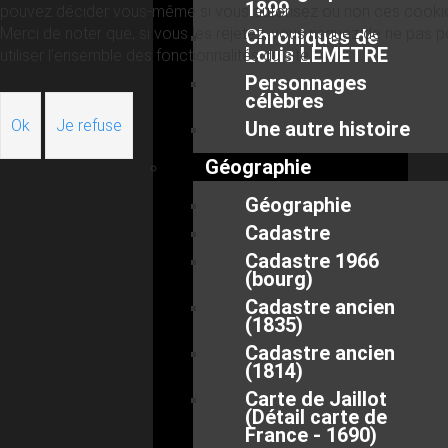
1899
pouvez décider vous-même si vous autorisez ou non ces cooki
Merci de noter que, si vous les rejetez, vous risquez de ne pas p
Chroniques de
Louis LEMETRE
utiliser l’ensemble des fonctionnalités du site.
Personnages
célèbres
Ok
Je refuse
Une autre histoire
Géographie
Géographie
Cadastre
Cadastre 1966
(bourg)
Cadastre ancien
(1835)
Cadastre ancien
(1814)
Carte de Jaillot
(Détail carte de
France - 1690)