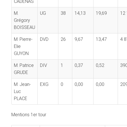
CADENAS
M.
UG
38
14,13
19,69
12
Grégory
BOISSEAU
M. Pierre-
DVD
26
9,67
13,47
4 8
Elie
GUYON
M. Patrice
DIV
1
0,37
0,52
39
GRUDE
M. Jean-
EXG
0
0,00
0,00
20
Luc
PLACE
Mentions 1er tour