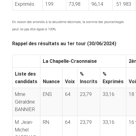
Exprimés
199
73,98
96,14
51 983
En raison des arrondis à la deuxième décimale, la somme des pourcentages
peut ne pas être égale à 100%.
Rappel des résultats au 1er tour (30/06/2024)
La Chapelle-Craonnaise
2è
Liste des
%
%
candidats
Nuance
Voix
Inscrits
Exprimés
Voi
Mme
ENS
64
23,79
33,16
18
Géraldine
BANNIER
M. Jean-
RN
64
23,79
33,16
16
Michel