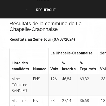
RECHERCHE
Résultats de la commune de La
Chapelle-Craonnaise
Résultats au 2eme tour (07/07/2024)
La Chapelle-Craonnaise
2èm
Liste des
%
%
candidats
Nuance
Voix
Inscrits
Exprimés
Voi
Mme
ENS
126
46,84
63,32
33
Géraldine
BANNIER
M. Jean-
RN
73
27,14
36,68
18