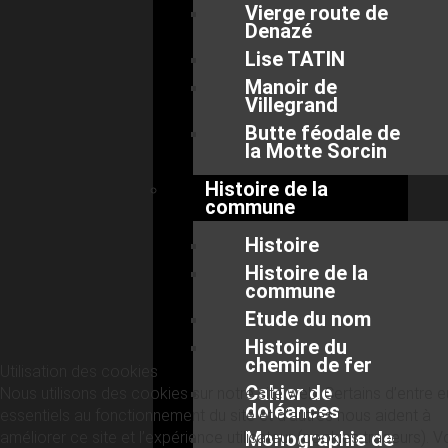
Vierge route de
Denazé
Lise TATIN
Manoir de
Villegrand
Butte féodale de
la Motte Sorcin
Histoire de la
commune
Histoire
Histoire de la
commune
Etude du nom
Histoire du
chemin de fer
Utilisation des cookies
Cahier de
Nous utilisons des cookies sur notre site web. Certains d’entre 
doléances
essentiels au fonctionnement du site et d’autres nous aident à
Monographie de
améliorer ce site et l’expérience utilisateur (cookies traceurs). 