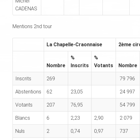
Michel
CADENAS
Mentions 2nd tour
La Chapelle-Craonnaise
2ème cir
%
%
Nombre
Inscrits
Votants
Nombre
Inscrits
269
79 796
Abstentions
62
23,05
24 997
Votants
207
76,95
54 799
Blancs
6
2,23
2,90
2 079
Nuls
2
0,74
0,97
737