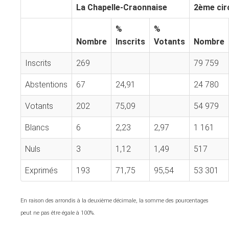
La Chapelle-Craonnaise
2ème cir
%
%
Nombre
Inscrits
Votants
Nombre
Inscrits
269
79 759
Abstentions
67
24,91
24 780
Votants
202
75,09
54 979
Blancs
6
2,23
2,97
1 161
Nuls
3
1,12
1,49
517
Exprimés
193
71,75
95,54
53 301
En raison des arrondis à la deuxième décimale, la somme des pourcentages
peut ne pas être égale à 100%.