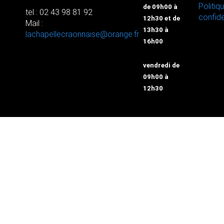
Politiq
de 09h00 à
tel : 02 43 98 81 92
confide
12h30 et de
Mail :
13h30 à
lachapellecraonnaise@orange.fr
16h00
vendredi de
09h00 à
12h30