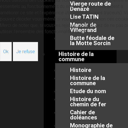
Nous utilisons des cookies sur notre site web. Certains d’entre 
Vierge route de
essentiels au fonctionnement du site et d’autres nous aident à
Denazé
améliorer ce site et l’expérience utilisateur (cookies traceurs). 
Lise TATIN
pouvez décider vous-même si vous autorisez ou non ces cooki
Manoir de
Merci de noter que, si vous les rejetez, vous risquez de ne pas p
Villegrand
utiliser l’ensemble des fonctionnalités du site.
Butte féodale de
la Motte Sorcin
Ok
Je refuse
Histoire de la
commune
Histoire
Histoire de la
commune
Etude du nom
Histoire du
chemin de fer
Cahier de
doléances
Monographie de