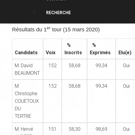
RECHERCHE
er
Résultats du 1
tour (15 mars 2020)
%
%
Candidats
Voix
Inscrits
Exprimés
Elu(e)
M. David
152
58,68
99,34
Oui
BEAUMONT
M.
152
58,68
99,34
Oui
Christophe
COUËTOUX
DU
TERTRE
M. Hervé
151
58,30
98,69
Oui