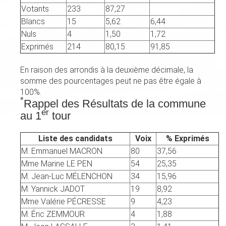
Votants
233
87,27
Blancs
15
5,62
6,44
Nuls
4
1,50
1,72
Exprimés
214
80,15
91,85
En raison des arrondis à la deuxième décimale, la
somme des pourcentages peut ne pas être égale à
100%.
*
Rappel des Résultats de la commune
er
au 1
tour
Liste des candidats
Voix
% Exprimés
M. Emmanuel MACRON
80
37,56
Mme Marine LE PEN
54
25,35
M. Jean-Luc MÉLENCHON
34
15,96
M. Yannick JADOT
19
8,92
Mme Valérie PÉCRESSE
9
4,23
M. Éric ZEMMOUR
4
1,88