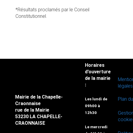
*Résultats proclamés par le Conseil
Constitutionnel.
Horaires
d'ouverture
de la mairie
Mentio
:
légales
Mairie de la Chapelle-
Plan du
Les lundi de
Craonnaise
09h00 à
rue de la Mairie
Gestio
12h30
53230 LA CHAPELLE-
cookie
CRAONNAISE
Le mercredi