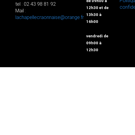
Politiq
de 09h00 à
tel : 02 43 98 81 92
confide
12h30 et de
Mail :
13h30 à
lachapellecraonnaise@orange.fr
16h00
vendredi de
09h00 à
12h30