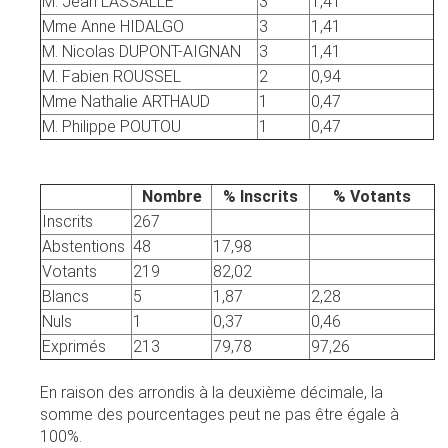
M. Jean LASSALLE
3
1,41
Mme Anne HIDALGO
3
1,41
M. Nicolas DUPONT-AIGNAN
3
1,41
M. Fabien ROUSSEL
2
0,94
Mme Nathalie ARTHAUD
1
0,47
M. Philippe POUTOU
1
0,47
Nombre
% Inscrits
% Votants
Inscrits
267
Abstentions
48
17,98
Votants
219
82,02
Blancs
5
1,87
2,28
Nuls
1
0,37
0,46
Exprimés
213
79,78
97,26
En raison des arrondis à la deuxième décimale, la
somme des pourcentages peut ne pas être égale à
100%.