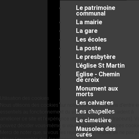
Le patrimoine
communal
La mairie
La gare
Les écoles
La poste
Le presbytère
L'église St Martin
Eglise - Chemin
de croix
Monument aux
morts
Utilisation des cookies
Les calvaires
Nous utilisons des cookies sur notre site web. Certains d’entre 
Les chapelles
essentiels au fonctionnement du site et d’autres nous aident à
améliorer ce site et l’expérience utilisateur (cookies traceurs). 
Le cimetière
pouvez décider vous-même si vous autorisez ou non ces cooki
Mausolee des
Merci de noter que, si vous les rejetez, vous risquez de ne pas p
curés