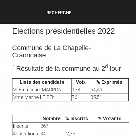
RECHERCHE
Elections présidentielles 2022
Commune de La Chapelle-
Craonnaise
*
d
Résultats de la commune au 2
tour
Liste des candidats
Voix
% Exprimés
M. Emmanuel MACRON
138
64,49
Mme Marine LE PEN
76
35,51
Nombre
% Inscrits
% Votants
Inscrits
267
Abstentions
34
12,73