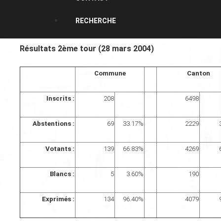
RECHERCHE
Résultats 2ème tour (28 mars 2004)
Commune
Canton
Inscrits :
208
6498
Abstentions :
69
33.17%
2229
Votants :
139
66.83%
4269
Blancs :
5
3.60%
190
Exprimés :
134
96.40%
4079