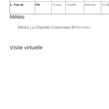
L. Perrel
FN
15 voix
10.64%
409 voix
10.2
Météo
Météo La Chapelle-Craonnaise
©
M6météo
Visite
virtuelle