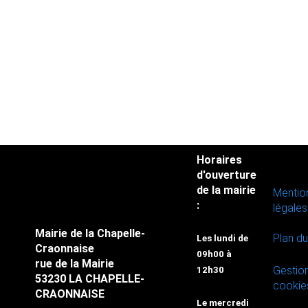
Horaires
d'ouverture
de la mairie
Mentio
:
légales
Mairie de la Chapelle-
Plan du
Les lundi de
Craonnaise
09h00 à
rue de la Mairie
Gestio
12h30
53230 LA CHAPELLE-
cookie
CRAONNAISE
Le mercredi