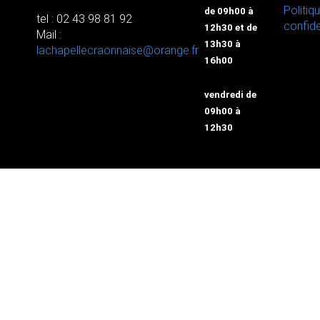
Politiq
de 09h00 à
tel : 02 43 98 81 92
confide
12h30 et de
Mail :
13h30 à
lachapellecraonnaise@orange.fr
16h00
vendredi de
09h00 à
12h30