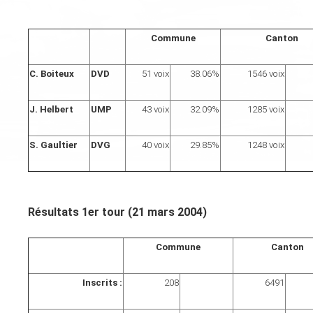
Commune
Canton
C. Boiteux
DVD
51 voix
38.06%
1546 voix
J. Helbert
UMP
43 voix
32.09%
1285 voix
S. Gaultier
DVG
40 voix
29.85%
1248 voix
Résultats 1er tour (21 mars 2004)
Commune
Canton
Inscrits :
208
6491