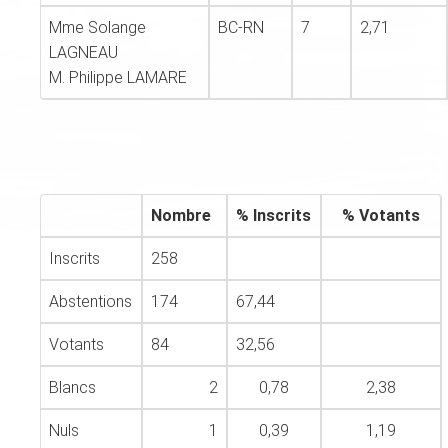
Mme Solange
BC-RN
7
2,71
LAGNEAU
M. Philippe LAMARE
Nombre
% Inscrits
% Votants
Inscrits
258
Abstentions
174
67,44
Votants
84
32,56
Blancs
2
0,78
2,38
Nuls
1
0,39
1,19