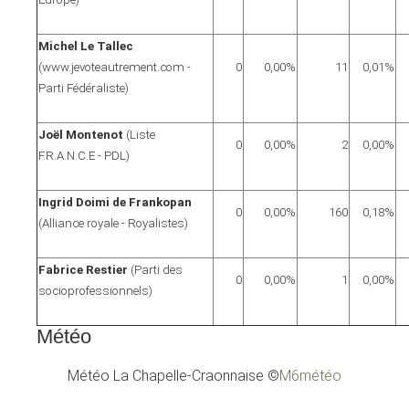
Michel Le Tallec
(www.jevoteautrement.com -
0
0,00%
11
0,01%
Parti Fédéraliste)
Joël Montenot
(Liste
0
0,00%
2
0,00%
F.R.A.N.C.E - PDL)
Ingrid Doimi de Frankopan
0
0,00%
160
0,18%
(Alliance royale - Royalistes)
Fabrice Restier
(Parti des
0
0,00%
1
0,00%
socioprofessionnels)
Météo
Météo La Chapelle-Craonnaise
©
M6météo