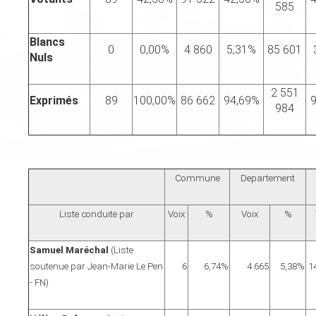
585
Blancs
0
0,00%
4 860
5,31%
85 601
Nuls
2 551
Exprimés
89
100,00%
86 662
94,69%
9
984
Commune
Departement
Liste conduite par
Voix
%
Voix
%
Samuel Maréchal
(Liste
soutenue par Jean-Marie Le Pen
6
6,74%
4 665
5,38%
1
- FN)