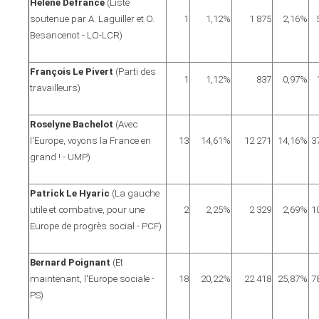
Hélène Defrance
(Liste
soutenue par A. Laguiller et O.
1
1,12%
1 875
2,16%
Besancenot - LO-LCR)
François Le Pivert
(Parti des
1
1,12%
837
0,97%
travailleurs)
Roselyne Bachelot
(Avec
l'Europe, voyons la France en
13
14,61%
12 271
14,16%
3
grand ! - UMP)
Patrick Le Hyaric
(La gauche
utile et combative, pour une
2
2,25%
2 329
2,69%
1
Europe de progrès social - PCF)
Bernard Poignant
(Et
maintenant, l'Europe sociale -
18
20,22%
22 418
25,87%
7
PS)