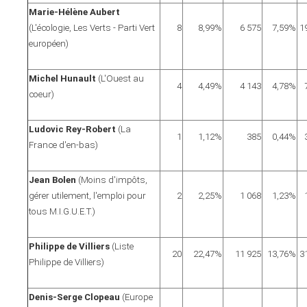
Marie-Hélène Aubert
(L'écologie, Les Verts - Parti Vert
8
8,99%
6 575
7,59%
1
européen)
Michel Hunault
(L'Ouest au
4
4,49%
4 143
4,78%
coeur)
Ludovic Rey-Robert
(La
1
1,12%
385
0,44%
France d'en-bas)
Jean Bolen
(Moins d'impôts,
gérer utilement, l'emploi pour
2
2,25%
1 068
1,23%
tous M.I.G.U.E.T.)
Philippe de Villiers
(Liste
20
22,47%
11 925
13,76%
3
Philippe de Villiers)
Denis-Serge Clopeau
(Europe