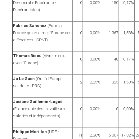
Démocratie Espéranto -
0
0,00%
150
0,17%
Espérantistes)
Fabrice Sanchez
(Pour la
France qu'on aime, l'Europe des
0
0,00%
1 367
1,58%
différences - CPNT)
Thomas Bidou
(Vivre mieux
0
0,00%
148
0,17%
avec l'Europe)
Jo Le Guen
(Oui à l'Europe
2
2,25%
1 325
1,53%
solidaire - PRG)
Josiane Guillemin-Lugué
(France unie des travailleurs
0
0,00%
0
0,00%
salariés et indépendants)
Philippe Morillon
(UDF -
11
12,36%
15 007
17,32%
2
Europe)