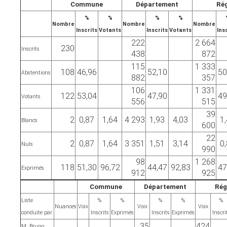
Commune
Département
Ré
%
%
%
%
Nombre
Nombre
Nombre
Inscrits
Votants
Inscrits
Votants
Ins
222
2 664
230
Inscrits
438
872
115
1 333
108
46,96
52,10
50
Abstentions
882
357
106
1 331
122
53,04
47,90
49
Votants
556
515
39
2
0,87
1,64
4 293
1,93
4,03
1
Blancs
600
22
2
0,87
1,64
3 351
1,51
3,14
0
Nuls
990
98
1 268
118
51,30
96,72
44,47
92,83
47
Exprimés
912
925
Commune
Département
Rég
Liste
%
%
%
%
%
Nuances
Voix
Voix
Voix
conduite par
Inscrits
Exprimés
Inscrits
Exprimés
Inscri
35
424
M. Bruno