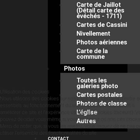
Carte de Jaillot
(Détail carte des
évéchés - 1711)
Cartes de Cassini
Nivellement
Photos aériennes
Carte de la
commune
Photos
Toutes les
galeries photo
Utilisation des cookies
Cartes postales
Nous utilisons des cookies sur notre site web. Certains d’entre 
Photos de classe
essentiels au fonctionnement du site et d’autres nous aident à
L'église
améliorer ce site et l’expérience utilisateur (cookies traceurs). 
pouvez décider vous-même si vous autorisez ou non ces cooki
Autres
Merci de noter que, si vous les rejetez, vous risquez de ne pas p
utiliser l’ensemble des fonctionnalités du site.
CONTACT