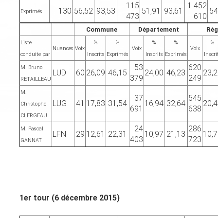
115
1 452
130
56,52
93,53
51,91
93,61
54
Exprimés
473
610
Commune
Département
Rég
Liste
%
%
%
%
%
Nuances
Voix
Voix
Voix
conduite par
Inscrits
Exprimés
Inscrits
Exprimés
Inscri
53
620
M. Bruno
LUD
60
26,09
46,15
24,00
46,23
23,
379
249
RETAILLEAU
M.
37
545
LUG
41
17,83
31,54
16,94
32,64
20,
Christophe
691
638
CLERGEAU
24
286
M. Pascal
LFN
29
12,61
22,31
10,97
21,13
10,
403
723
GANNAT
1er tour (6 décembre 2015)