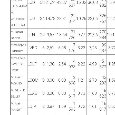
LUD
50
21,74
42,37
16,02
36,03
15,
637
982
RETAILLEAU
M.
22
326
LUG
34
14,78
28,81
10,26
23,06
12,
Christophe
814
757
CLERGEAU
21
270
M. Pascal
LFN
22
9,57
18,64
9,77
21,96
10,
726
884
GANNAT
7
99
Mme Sophie
LVEC
6
2,61
5,08
3,23
7,25
3,7
176
237
BRINGUY
Mme Cécile
4
51
LDLF
3
1,30
2,54
2,22
4,99
1,9
BAYLE DE
933
872
JESSÉ
2
42
M. Alain
LCOM
0
0,00
0,00
1,21
2,73
1,5
698
293
PAGANO
1
18
M. Eddy LE
LEXG
0
0,00
0,00
0,73
1,63
0,7
617
623
BELLER
1
16
M. Alain
LDIV
2
0,87
1,69
0,72
1,61
0,6
593
017
PARISOT