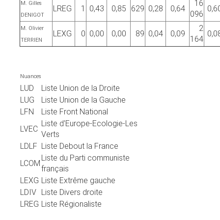
16
M. Gilles
LREG
1
0,43
0,85
629
0,28
0,64
0,6
096
DENIGOT
2
M. Olivier
LEXG
0
0,00
0,00
89
0,04
0,09
0,0
164
TERRIEN
Nuances
LUD
Liste Union de la Droite
LUG
Liste Union de la Gauche
LFN
Liste Front National
Liste d'Europe-Ecologie-Les
LVEC
Verts
LDLF
Liste Debout la France
Liste du Parti communiste
LCOM
français
LEXG
Liste Extrême gauche
LDIV
Liste Divers droite
LREG
Liste Régionaliste