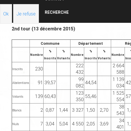
RECHERCHE
Ok
Je refuse
2nd tour (13 décembre 2015)
Commune
Département
Ré
%
%
%
%
Nombre
Nombre
Nombre
Inscrits
Votants
Inscrits
Votants
Ins
222
2 664
230
Inscrits
432
588
99
1 139
91
39,57
44,54
42
Abstentions
082
034
123
1 525
139
60,43
55,46
57
Votants
350
554
38
2
0,87
1,44
3 327
1,50
2,70
1
Blancs
543
34
7
3,04
5,04
4 550
2,05
3,69
1
Nuls
401