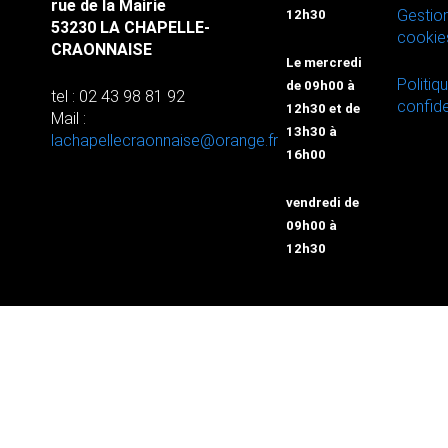
rue de la Mairie
Gestio
12h30
53230 LA CHAPELLE-
cookie
CRAONNAISE
Le mercredi
Politiq
de 09h00 à
tel : 02 43 98 81 92
confide
12h30 et de
Mail :
13h30 à
lachapellecraonnaise@orange.fr
16h00
vendredi de
09h00 à
12h30