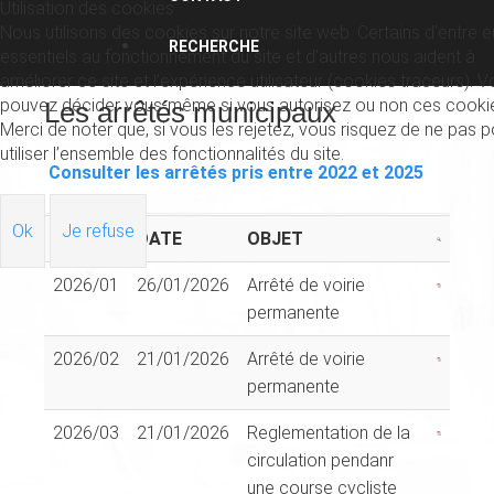
Utilisation des cookies
Nous utilisons des cookies sur notre site web. Certains d’entre 
RECHERCHE
essentiels au fonctionnement du site et d’autres nous aident à
améliorer ce site et l’expérience utilisateur (cookies traceurs). 
pouvez décider vous-même si vous autorisez ou non ces cooki
Les arrêtés municipaux
Merci de noter que, si vous les rejetez, vous risquez de ne pas p
utiliser l’ensemble des fonctionnalités du site.
Consulter les arrêtés pris entre 2022 et 2025
Ok
Je refuse
N°
DATE
OBJET
2026/01
26/01/2026
Arrêté de voirie
permanente
2026/02
21/01/2026
Arrêté de voirie
permanente
2026/03
21/01/2026
Reglementation de la
circulation pendanr
une course cycliste