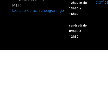
confide
12h30 et de
Mail :
13h30 à
lachapellecraonnaise@orange.fr
16h00
vendredi de
09h00 à
12h30