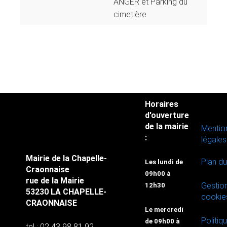
ANGER et Parking du
cimetière
Horaires
d'ouverture
de la mairie
Mentio
:
légales
Mairie de la Chapelle-
Plan du
Les lundi de
Craonnaise
09h00 à
rue de la Mairie
Gestio
12h30
53230 LA CHAPELLE-
cookie
CRAONNAISE
Le mercredi
Politiq
de 09h00 à
tel : 02 43 98 81 92