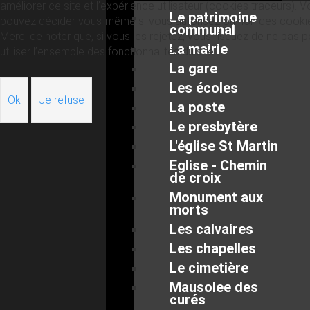
améliorer ce site et l’expérience utilisateur (cookies traceurs). 
Le patrimoine
pouvez décider vous-même si vous autorisez ou non ces cooki
communal
Merci de noter que, si vous les rejetez, vous risquez de ne pas p
La mairie
utiliser l’ensemble des fonctionnalités du site.
La gare
Les écoles
Ok
Je refuse
La poste
Le presbytère
L'église St Martin
Eglise - Chemin
de croix
Monument aux
morts
Les calvaires
Les chapelles
Le cimetière
Mausolee des
curés