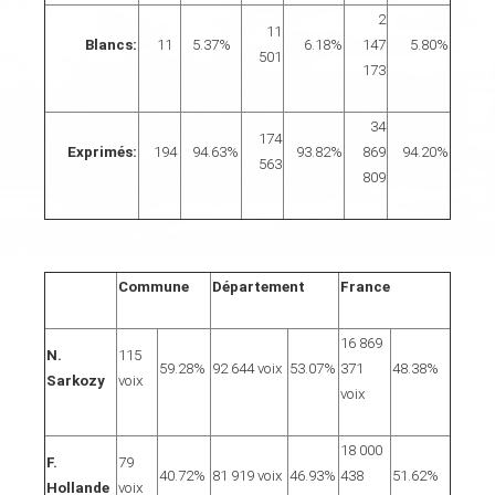
2
11
Blancs:
11
5.37%
6.18%
147
5.80%
501
173
34
174
Exprimés:
194
94.63%
93.82%
869
94.20%
563
809
Commune
Département
France
16 869
N.
115
59.28%
92 644 voix
53.07%
371
48.38%
Sarkozy
voix
voix
18 000
F.
79
40.72%
81 919 voix
46.93%
438
51.62%
Hollande
voix