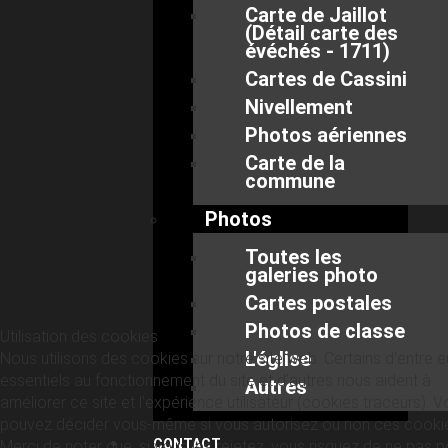
Carte de Jaillot
(Détail carte des
évéchés - 1711)
Cartes de Cassini
Nivellement
Photos aériennes
Carte de la
commune
Photos
Toutes les
galeries photo
Cartes postales
Photos de classe
Utilisation des cookies
L'église
Nous utilisons des cookies sur notre site web. Certains d’entre 
essentiels au fonctionnement du site et d’autres nous aident à
Autres
améliorer ce site et l’expérience utilisateur (cookies traceurs). 
pouvez décider vous-même si vous autorisez ou non ces cooki
CONTACT
Merci de noter que, si vous les rejetez, vous risquez de ne pas p