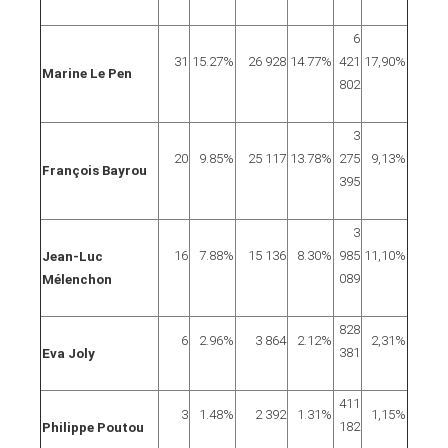
6
31
15.27%
26 928
14.77%
421
17,90%
Marine Le Pen
802
3
20
9.85%
25 117
13.78%
275
9,13%
François Bayrou
395
3
16
7.88%
15 136
8.30%
985
11,10%
Jean-Luc
089
Mélenchon
828
6
2.96%
3 864
2.12%
2,31%
381
Eva Joly
411
3
1.48%
2 392
1.31%
1,15%
182
Philippe Poutou