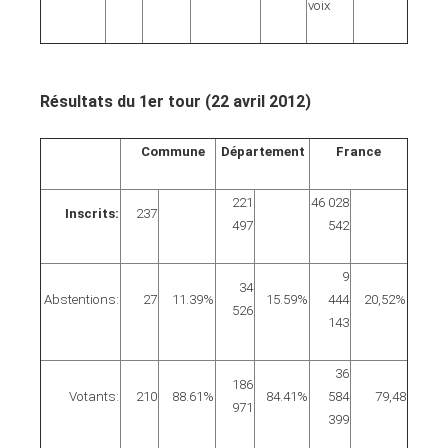
voix
Résultats du 1er tour (22 avril 2012)
Commune
Département
France
221
46 028
Inscrits:
237
497
542
9
34
Abstentions:
27
11.39
%
15.59
%
444
20,52%
526
143
36
186
Votants:
210
88.61
%
84.41
%
584
79,48
971
399