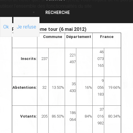
utiliser l’ensemble des fonctionnalités du site.
RECHERCHE
Ok
Je refuse
Résultats 2ème tour (6 mai 2012)
Commune
Département
France
46
221
Inscrits:
237
073
497
165
9
35
Abstentions:
32
13.50%
16%
056
19.66%
430
183
37
186
Votants:
205
86.50%
84%
016
80.34%
064
982