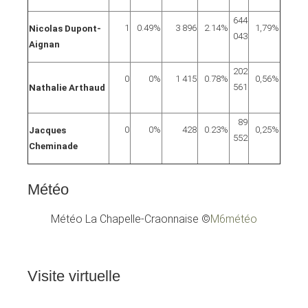
644
1
0.49%
3 896
2.14%
1,79%
Nicolas Dupont-
043
Aignan
202
0
0%
1 415
0.78%
0,56%
561
Nathalie Arthaud
89
0
0%
428
0.23%
0,25%
Jacques
552
Cheminade
Météo
Météo La Chapelle-Craonnaise
©
M6météo
Visite
virtuelle