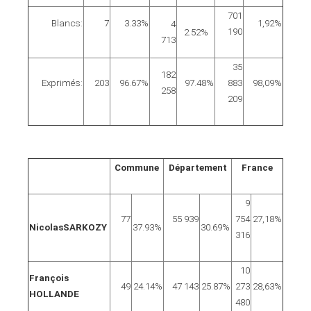
701
Blancs:
7
3.33
%
1,92%
4
190
2.52
%
713
35
182
Exprimés:
203
96.67
%
97.48
%
883
98,09%
258
209
Commune
Département
France
9
77
55 939
754
27,18%
NicolasSARKOZY
37.93%
30.69%
316
10
François
49
24.14%
47 143
25.87%
273
28,63%
HOLLANDE
480