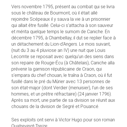
Vers novembre 1795, présent au combat qui se livra
sous le château de Bourmont, où il était allé
rejoindre Scépeaux il y sauva la vie à un prisonnier
qui allait être fusillé. Celui-ci s'attacha à son sauveur
et mérita quelque temps le surnom de Caniche. En
décembre 1795, à Chambellay, il dut se replier face à
un détachement du Lion-d'Angers. Le mois suivant,
(nuit du 3 au 4 pluviose an IV) une nuit que Louis
Lecomte se reposait avec quelqu'un des siens dans
son repaire de Rouge-Écu (à Châtelais), Caniche alla
prévenir la garnison républicaine de Craon, qui
s'empara du chef chouan, le traîna à Craon, où il fut
fusillé dans le pré du Mûrier avec 13 personnes de
son état-major (dont Verdier (menuisier), l'un de ses
hommes, et un prêtre réfractaire) (24 janvier 1796).
Après sa mort, une partie de sa division se réunit aux
chouans de la division de Segré et Pouancé.
Ses exploits ont servi à Victor Hugo pour son roman
Quatrevingt-Treize: