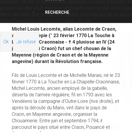
améliorer ce site et l’expérience utilisateur (cookies traceurs). 
pouvez décider vous-même si vous autorisez ou non ces cooki
RECHERCHE
Merci de noter que, si vous les rejetez, vous risquez de ne pas p
utiliser l’ensemble des fonctionnalités du site.
Michel Louis Lecomte, alias Lecomte de Craon,
ou de Chantepie (° 23 février 1770 La Touche à
Ok
Je refuse
La Chapelle-Craonnaise - † 4 pluviose an IV (24
janvier 1796) Craon) fut un chef chouan de la
Mayenne (région de Craon et de la Mayenne
angevine) durant la Révolution française.
Fils de Louis Lecomte et de Michelle Marais, né le 23
février 1770 à La Touche en La Chapelle-Craonnaise,
Michel Lecomte, ancien employé de la gabelle,
déserta de l'armée régulière, fit en 1793 avec les
Vendéens la campagne d'Outre-Loire (rive droite), et
après la déroute du Mans, vint dans le pays de
Craon, en Mayenne angevine, organiser la
Chouannerie. Entre juin et septembre 1794, il
parcourut le pays situé entre Craon, Pouancé et