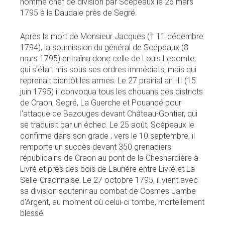
nommé chef de division par Scépeaux le 26 mars
1795 à la Daudaie près de Segré.
Après la mort de Monsieur Jacques († 11 décembre
1794), la soumission du général de Scépeaux (8
mars 1795) entraîna donc celle de Louis Lecomte,
qui s'était mis sous ses ordres immédiats, mais qui
reprenait bientôt les armes. Le 27 prairial an III (15
juin 1795) il convoqua tous les chouans des districts
de Craon, Segré, La Guerche et Pouancé pour
l'attaque de Bazouges devant Château-Gontier, qui
se traduisit par un échec. Le 25 août, Scépeaux le
confirme dans son grade ; vers le 10 septembre, il
remporte un succès devant 350 grenadiers
républicains de Craon au pont de la Chesnardière à
Livré et près des bois de Laurière entre Livré et La
Selle-Craonnaise. Le 27 octobre 1795, il vient avec
sa division soutenir au combat de Cosmes Jambe
d'Argent, au moment où celui-ci tombe, mortellement
blessé.