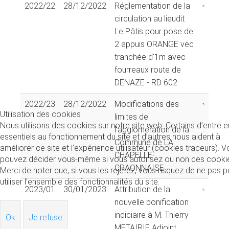
2022/22
28/12/2022
Réglementation de la
circulation au lieudit
Le Pâtis pour pose de
2 appuis ORANGE vec
tranchée d'1m avec
fourreaux route de
DENAZE - RD 602
2022/23
28/12/2022
Modifications des
Utilisation des cookies
limites de
Nous utilisons des cookies sur notre site web. Certains d’entre 
l'agglomération de la
essentiels au fonctionnement du site et d’autres nous aident à
Commune de LA
améliorer ce site et l’expérience utilisateur (cookies traceurs). 
CHAPELLE-
pouvez décider vous-même si vous autorisez ou non ces cooki
CRAONNAISE
Merci de noter que, si vous les rejetez, vous risquez de ne pas p
utiliser l’ensemble des fonctionnalités du site.
2023/01
30/01/2023
Attribution de la
nouvelle bonification
indiciaire à M. Thierry
Ok
Je refuse
METAIRIE Adjoint