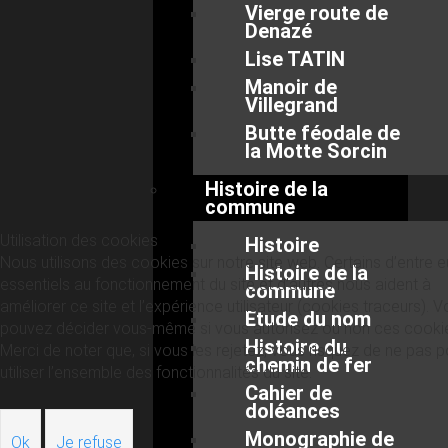
Vierge route de
Denazé
Lise TATIN
Manoir de
Villegrand
Butte féodale de
la Motte Sorcin
Histoire de la
commune
Utilisation des cookies
Histoire
Nous utilisons des cookies sur notre site web. Certains d’entre 
Histoire de la
essentiels au fonctionnement du site et d’autres nous aident à
commune
améliorer ce site et l’expérience utilisateur (cookies traceurs). 
Etude du nom
pouvez décider vous-même si vous autorisez ou non ces cooki
Histoire du
Merci de noter que, si vous les rejetez, vous risquez de ne pas p
chemin de fer
utiliser l’ensemble des fonctionnalités du site.
Cahier de
doléances
Monographie de
Ok
Je refuse