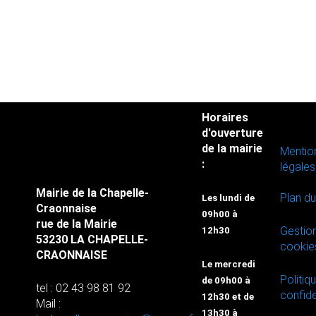
Horaires
d'ouverture
de la mairie
Mentio
:
légales
Mairie de la Chapelle-
Plan du
Les lundi de
Craonnaise
09h00 à
rue de la Mairie
Gestio
12h30
53230 LA CHAPELLE-
cookie
CRAONNAISE
Le mercredi
Politiq
de 09h00 à
tel : 02 43 98 81 92
confide
12h30 et de
Mail :
13h30 à