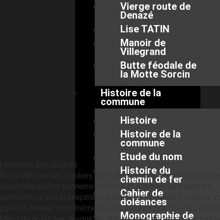
Vierge route de
Denazé
Lise TATIN
Manoir de
Villegrand
Butte féodale de
la Motte Sorcin
Histoire de la
commune
Histoire
Histoire de la
commune
Etude du nom
Utilisation des cookies
Histoire du
Nous utilisons des cookies sur notre site web. Certains d’entre 
chemin de fer
essentiels au fonctionnement du site et d’autres nous aident à
Cahier de
améliorer ce site et l’expérience utilisateur (cookies traceurs). 
doléances
pouvez décider vous-même si vous autorisez ou non ces cooki
Monographie de
Merci de noter que, si vous les rejetez, vous risquez de ne pas p