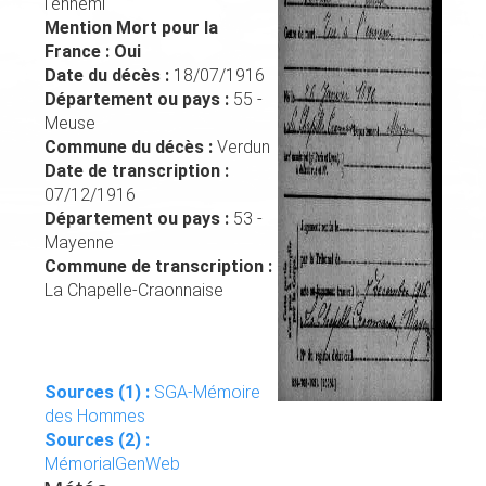
l'ennemi
Mention Mort pour la
France : Oui
Date du décès :
18/07/1916
Département ou pays :
55 -
Meuse
Commune du décès :
Verdun
Date de transcription :
07/12/1916
Département ou pays :
53 -
Mayenne
Commune de transcription :
La Chapelle-Craonnaise
Sources (1) :
SGA-Mémoire
des Hommes
Sources (2) :
MémorialGenWeb