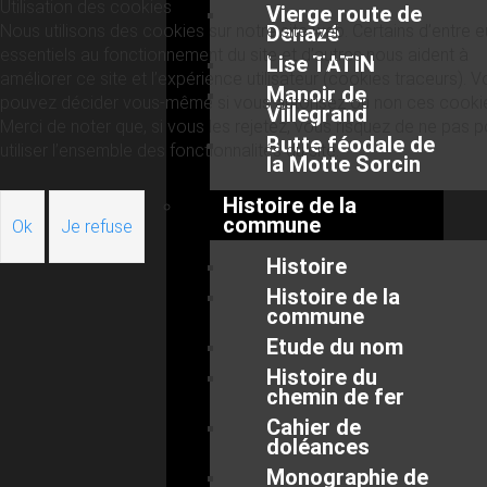
Utilisation des cookies
Vierge route de
Nous utilisons des cookies sur notre site web. Certains d’entre 
Denazé
essentiels au fonctionnement du site et d’autres nous aident à
Lise TATIN
améliorer ce site et l’expérience utilisateur (cookies traceurs). 
Manoir de
pouvez décider vous-même si vous autorisez ou non ces cooki
Villegrand
Merci de noter que, si vous les rejetez, vous risquez de ne pas p
Butte féodale de
utiliser l’ensemble des fonctionnalités du site.
la Motte Sorcin
Histoire de la
commune
Ok
Je refuse
Histoire
Histoire de la
commune
Etude du nom
Histoire du
chemin de fer
Cahier de
doléances
Monographie de