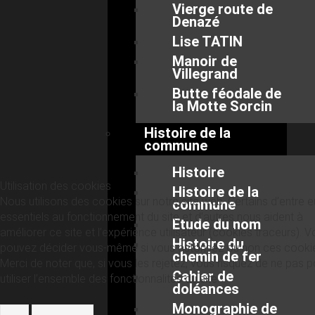
Vierge route de
Denazé
Lise TATIN
Manoir de
Villegrand
Butte féodale de
la Motte Sorcin
Histoire de la
commune
Histoire
Utilisation des cookies
Histoire de la
Nous utilisons des cookies sur notre site web. Certains d’entre 
commune
essentiels au fonctionnement du site et d’autres nous aident à
Etude du nom
améliorer ce site et l’expérience utilisateur (cookies traceurs). 
Histoire du
pouvez décider vous-même si vous autorisez ou non ces cooki
chemin de fer
Merci de noter que, si vous les rejetez, vous risquez de ne pas p
Cahier de
utiliser l’ensemble des fonctionnalités du site.
doléances
Monographie de