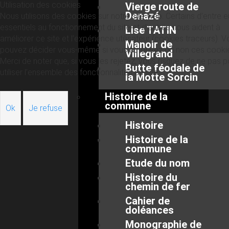
Utilisation des cookies
Vierge route de
Denazé
Nous utilisons des cookies sur notre site web. Certains d’entre 
essentiels au fonctionnement du site et d’autres nous aident à
Lise TATIN
améliorer ce site et l’expérience utilisateur (cookies traceurs). 
Manoir de
pouvez décider vous-même si vous autorisez ou non ces cooki
Villegrand
Merci de noter que, si vous les rejetez, vous risquez de ne pas p
Butte féodale de
utiliser l’ensemble des fonctionnalités du site.
la Motte Sorcin
Histoire de la
commune
Ok
Je refuse
Histoire
Histoire de la
commune
Etude du nom
Histoire du
chemin de fer
Cahier de
doléances
Monographie de