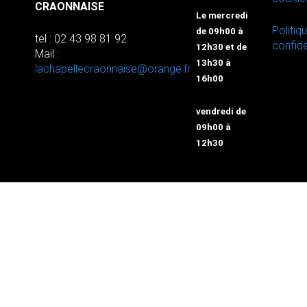
CRAONNAISE
Le mercredi
Politiq
de 09h00 à
tel : 02 43 98 81 92
confide
12h30 et de
Mail :
13h30 à
lachapellecraonnaise@orange.fr
16h00
vendredi de
09h00 à
12h30