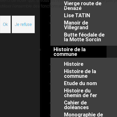
Merci de noter que, si vous les rejetez, vous risquez de ne pas p
Vierge route de
utiliser l’ensemble des fonctionnalités du site.
Denazé
Lise TATIN
Manoir de
Ok
Je refuse
Villegrand
Butte féodale de
la Motte Sorcin
Histoire de la
commune
Histoire
Histoire de la
commune
Etude du nom
Histoire du
chemin de fer
Cahier de
doléances
Monographie de