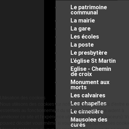
Le patrimoine
communal
La mairie
La gare
Les écoles
La poste
Le presbytère
L'église St Martin
Eglise - Chemin
de croix
Monument aux
morts
Les calvaires
Utilisation des cookies
Les chapelles
Nous utilisons des cookies sur notre site web. Certains d’entre 
essentiels au fonctionnement du site et d’autres nous aident à
Le cimetière
améliorer ce site et l’expérience utilisateur (cookies traceurs). 
Mausolee des
pouvez décider vous-même si vous autorisez ou non ces cooki
curés