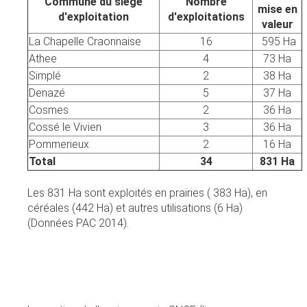
Commune du siège
Nombre
mise en
d'exploitation
d'exploitations
valeur
La Chapelle Craonnaise
16
595 Ha
Athee
4
73 Ha
Simplé
2
38 Ha
Denazé
5
37 Ha
Cosmes
2
36 Ha
Cossé le Vivien
3
36 Ha
Pommerieux
2
16 Ha
Total
34
831 Ha
Les 831 Ha sont exploités en prairies ( 383 Ha), en
céréales (442 Ha) et autres utilisations (6 Ha)
(Données PAC 2014).