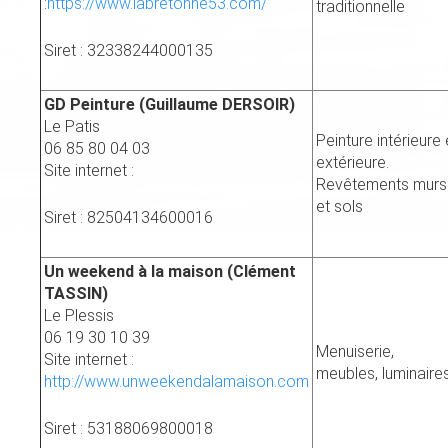
:
https://www.labretonne53.com/
traditionnelle
Siret : 32338244000135
GD Peinture (Guillaume DERSOIR)
Le Patis
Peinture intérieure 
06 85 80 04 03
extérieure.
Site internet :
Revêtements murs
et sols
Siret : 82504134600016
Un weekend à la maison (Clément
TASSIN)
Le Plessis
06 19 30 10 39
Menuiserie,
Site internet :
meubles, luminaire
http://www.unweekendalamaison.com
Siret : 53188069800018