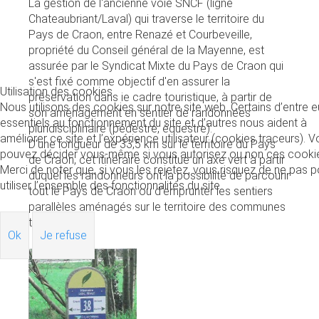
La gestion de l'ancienne voie SNCF (ligne
Chateaubriant/Laval) qui traverse le territoire du
Pays de Craon, entre Renazé et Courbeveille,
propriété du Conseil général de la Mayenne, est
assurée par le Syndicat Mixte du Pays de Craon qui
s'est fixé comme objectif d'en assurer la
Utilisation des cookies
préservation dans ie cadre touristique, à partir de
Nous utilisons des cookies sur notre site web. Certains d’entre 
son amé­nagement en sentier de randonnées
essentiels au fonctionnement du site et d’autres nous aident à
pluridisciplinaire (pédestre, équestre).
améliorer ce site et l’expérience utilisateur (cookies traceurs). 
D'une longueur de 33,5 km sur le territoire du Pays
pouvez décider vous-même si vous autorisez ou non ces cooki
de Craon, cet itinéraire constitue un axe vert à partir
Merci de noter que, si vous les rejetez, vous risquez de ne pas p
duquel les randonneurs ont la possibilité de parcourir
utiliser l’ensemble des fonctionnalités du site.
tout le Pays de Craon ou d'emprunter les sentiers
parallèles aménagés sur le territoire des communes
traversées.
Ok
Je refuse